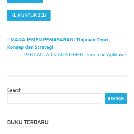
KLIK UNTUK BELI
Previous
Post
MANAJEMEN PEMASARAN: Tinjauan Teori,
Post:
Konsep dan Strategi
navigation
Next
PENGANTAR MANAJEMEN: Teori dan Aplikasi
Post:
Search
SEARCH
BUKU TERBARU