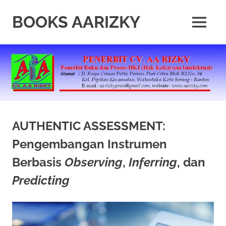
Skip
to
BOOKS AARIZKY
MENU
content
Penerbit
Buku
Berkualitas
AUTHENTIC ASSESSMENT:
Pengembangan Instrumen
Berbasis
Observing
,
Inferring
, dan
Predicting