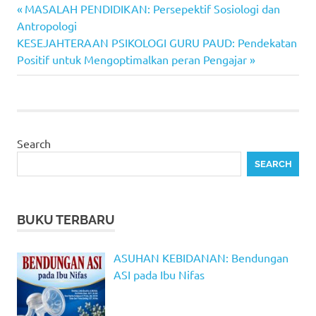
Previous
Post
MASALAH PENDIDIKAN: Persepektif Sosiologi dan
Post:
Antropologi
navigation
Next
KESEJAHTERAAN PSIKOLOGI GURU PAUD: Pendekatan
Post:
Positif untuk Mengoptimalkan peran Pengajar
Search
SEARCH
BUKU TERBARU
ASUHAN KEBIDANAN: Bendungan
ASI pada Ibu Nifas