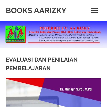
Skip
to
BOOKS AARIZKY
MENU
content
Penerbit
Buku
Berkualitas
EVALUASI DAN PENILAIAN
PEMBELAJARAN