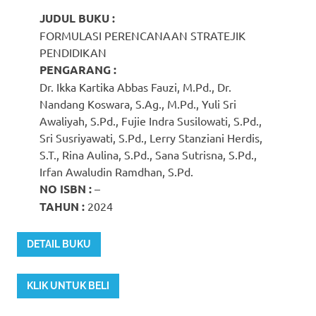
JUDUL BUKU :
FORMULASI PERENCANAAN STRATEJIK
PENDIDIKAN
PENGARANG :
Dr. Ikka Kartika Abbas Fauzi, M.Pd., Dr.
Nandang Koswara, S.Ag., M.Pd., Yuli Sri
Awaliyah, S.Pd., Fujie Indra Susilowati, S.Pd.,
Sri Susriyawati, S.Pd., Lerry Stanziani Herdis,
S.T., Rina Aulina, S.Pd., Sana Sutrisna, S.Pd.,
Irfan Awaludin Ramdhan, S.Pd.
NO ISBN :
–
TAHUN :
2024
DETAIL BUKU
KLIK UNTUK BELI