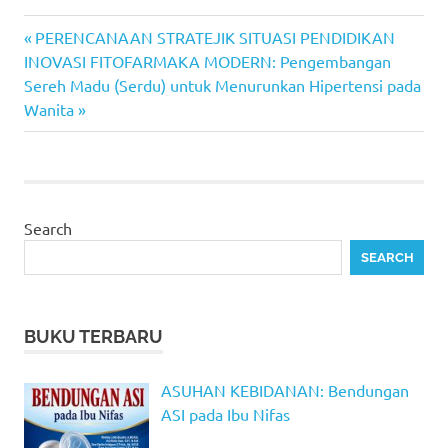
Previous
Post
PERENCANAAN STRATEJIK SITUASI PENDIDIKAN
Next
Post:
INOVASI FITOFARMAKA MODERN: Pengembangan
navigation
Post:
Sereh Madu (Serdu) untuk Menurunkan Hipertensi pada
Wanita
Search
SEARCH
BUKU TERBARU
ASUHAN KEBIDANAN: Bendungan
ASI pada Ibu Nifas