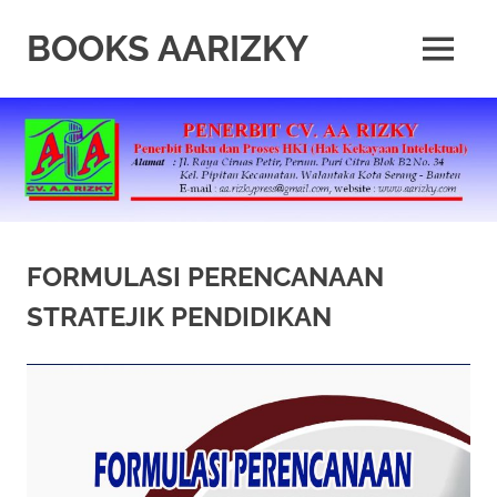
Skip
to
BOOKS AARIZKY
MENU
content
Penerbit
Buku
Berkualitas
FORMULASI PERENCANAAN
STRATEJIK PENDIDIKAN