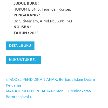
JUDUL BUKU :
HUKUM BISNIS: Teori dan Konsep
PENGARANG :
Dr. SitiMariam, A.Md.Pt., S.Pt., M.H
NO ISBN :
–
TAHUN :
2023
DETAIL BUKU
KLIK UNTUK BELI
Previous
Post
MODEL PENDIDIKAN ANAK: Berbasis Islam Dalam
Post:
Keluarga
navigation
Next
MANAJEMEN PERUBAHAN: Menuju Peningkatan
Post:
Berorganisasi