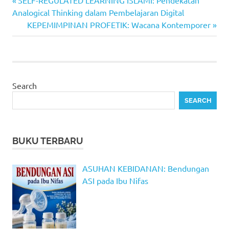
Post
SELF-REGULATED LEARNING ISLAMI: Pendekatan
Post:
Analogical Thinking dalam Pembelajaran Digital
navigation
Next
KEPEMIMPINAN PROFETIK: Wacana Kontemporer
Post:
Search
SEARCH
BUKU TERBARU
ASUHAN KEBIDANAN: Bendungan
ASI pada Ibu Nifas