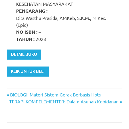
KESEHATAN MASYARAKAT
PENGARANG :
Dita Wasthu Prasida, AMKeb, S.K.M., M.Kes.
(Epid)
NO ISBN :
–
TAHUN :
2023
DETAIL BUKU
KLIK UNTUK BELI
Previous
Post
BIOLOGI: Materi Sistem Gerak Berbasis Hots
Next
Post:
TERAPI KOMPELEMENTER: Dalam Asuhan Kebidanan
navigation
Post: