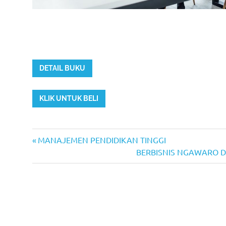
DETAIL BUKU
KLIK UNTUK BELI
Previous
Post
MANAJEMEN PENDIDIKAN TINGGI
Post:
Next
BERBISNIS NGAWARO DE
navigation
Post: