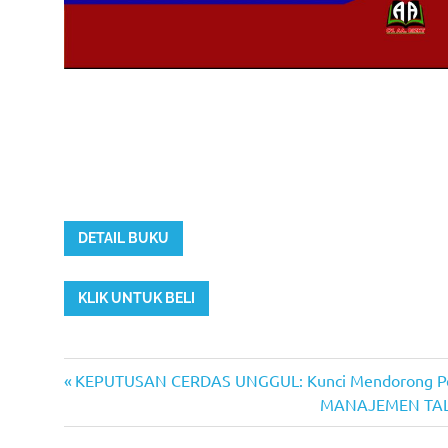
DETAIL BUKU
KLIK UNTUK BELI
Previous
Post
KEPUTUSAN CERDAS UNGGUL: Kunci Mendorong Per
Post:
Next
MANAJEMEN TALENT
navigation
Post: