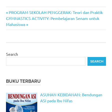
Previous
Post
PROGRAM SEKOLAH PENGGERAK: Teori dan Praktik
Next
Post:
GYMNASTICS ACTIVITY: Pembelajaran Senam untuk
navigation
Post:
Mahasiswa
Search
SEARCH
BUKU TERBARU
ASUHAN KEBIDANAN: Bendungan
ASI pada Ibu Nifas