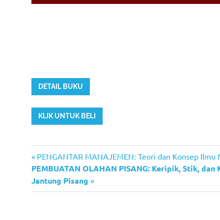
DETAIL BUKU
KLIK UNTUK BELI
Previous
Post
PENGANTAR MANAJEMEN: Teori dan Konsep Ilmu
Next
Post:
PEMBUATAN OLAHAN PISANG: Keripik, Stik, dan 
navigation
Post:
Jantung Pisang