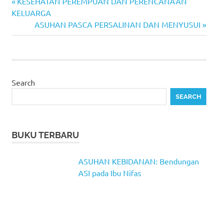
Previous
Post
KESEHATAN PEREMPUAN DAN PERENCANAAN
Post:
KELUARGA
navigation
Next
ASUHAN PASCA PERSALINAN DAN MENYUSUI
Post:
Search
SEARCH
BUKU TERBARU
ASUHAN KEBIDANAN: Bendungan
ASI pada Ibu Nifas