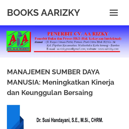
Skip
to
BOOKS AARIZKY
MENU
content
Penerbit
Buku
Berkualitas
MANAJEMEN SUMBER DAYA
MANUSIA: Meningkatkan Kinerja
dan Keunggulan Bersaing