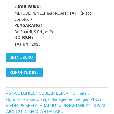
JUDUL BUKU :
METODE PENELITIAN KUANTITATIF (Riset
Sosiologi)
PENGARANG :
Dr. Suardi, S.Pd., M.Pd.
NO ISBN :
–
TAHUN :
2025
DETAIL BUKU
KLIK UNTUK BELI
Previous
Post
STRATEGI KEUNGGULAN BERSAING: melalui
Post:
Optimalisasi Knowledge Management dengan PDCA
navigation
Next
MEDIA PEMBELAJARAN ILMU PENGETAHUAN SOSIAL
Post:
ABAD 21 DI SEKOLAH DASAR