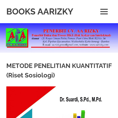
Skip
to
BOOKS AARIZKY
MENU
content
Penerbit
Buku
Berkualitas
METODE PENELITIAN KUANTITATIF
(Riset Sosiologi)