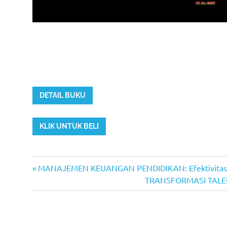
DETAIL BUKU
KLIK UNTUK BELI
Previous
Post
MANAJEMEN KEUANGAN PENDIDIKAN: Efektivitas P
Post:
Next
TRANSFORMASI TALENTA
navigation
Post: