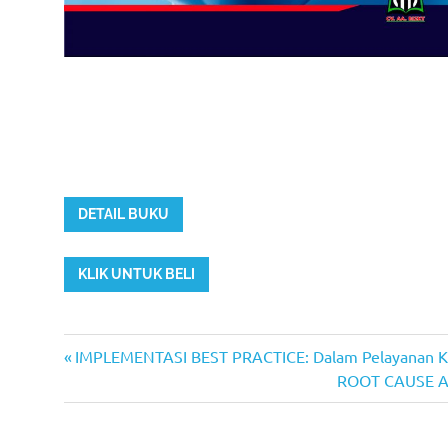
DETAIL BUKU
KLIK UNTUK BELI
Previous
Post
IMPLEMENTASI BEST PRACTICE: Dalam Pelayanan K
Post:
Next
ROOT CAUSE AN
navigation
Post: