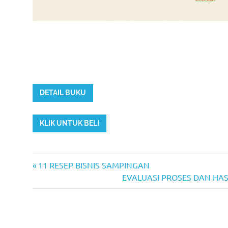
DETAIL BUKU
KLIK UNTUK BELI
Previous
Post
11 RESEP BISNIS SAMPINGAN
Post:
Next
EVALUASI PROSES DAN HASIL
navigation
Post: