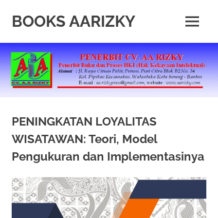
Skip
to
BOOKS AARIZKY
MENU
content
Penerbit
Buku
Berkualitas
PENINGKATAN LOYALITAS
WISATAWAN: Teori, Model
Pengukuran dan Implementasinya