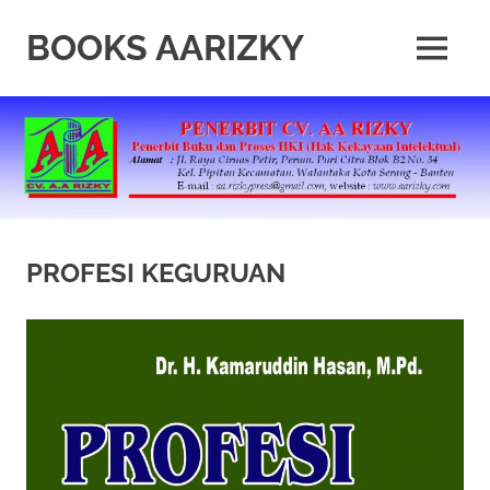
Skip
to
BOOKS AARIZKY
MENU
content
Penerbit
Buku
Berkualitas
PROFESI KEGURUAN