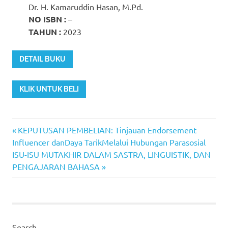
Dr. H. Kamaruddin Hasan, M.Pd.
NO ISBN :
–
TAHUN :
2023
DETAIL BUKU
KLIK UNTUK BELI
Previous
Post
KEPUTUSAN PEMBELIAN: Tinjauan Endorsement
Post:
Influencer danDaya TarikMelalui Hubungan Parasosial
navigation
Next
ISU-ISU MUTAKHIR DALAM SASTRA, LINGUISTIK, DAN
Post:
PENGAJARAN BAHASA
Search