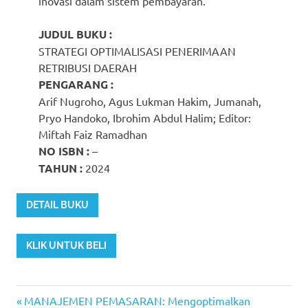
inovasi dalam sistem pembayaran.
JUDUL BUKU :
STRATEGI OPTIMALISASI PENERIMAAN
RETRIBUSI DAERAH
PENGARANG :
Arif Nugroho, Agus Lukman Hakim, Jumanah,
Pryo Handoko, Ibrohim Abdul Halim; Editor:
Miftah Faiz Ramadhan
NO ISBN :
–
TAHUN :
2024
DETAIL BUKU
KLIK UNTUK BELI
Previous
Post
MANAJEMEN PEMASARAN: Mengoptimalkan