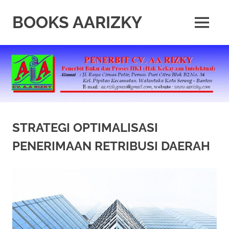
Skip
to
BOOKS AARIZKY
MENU
content
Penerbit
Buku
Berkualitas
STRATEGI OPTIMALISASI
PENERIMAAN RETRIBUSI DAERAH