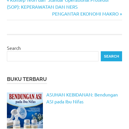
Post
Post:
(SOP): KEPERAWATAN DAN NERS
navigation
Next
PENGANTAR EKONOMI MAKRO
Post:
Search
SEARCH
BUKU TERBARU
ASUHAN KEBIDANAN: Bendungan
ASI pada Ibu Nifas