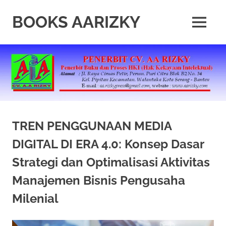
Skip
to
BOOKS AARIZKY
MENU
content
Penerbit
Buku
Berkualitas
TREN PENGGUNAAN MEDIA
DIGITAL DI ERA 4.0: Konsep Dasar
Strategi dan Optimalisasi Aktivitas
Manajemen Bisnis Pengusaha
Milenial