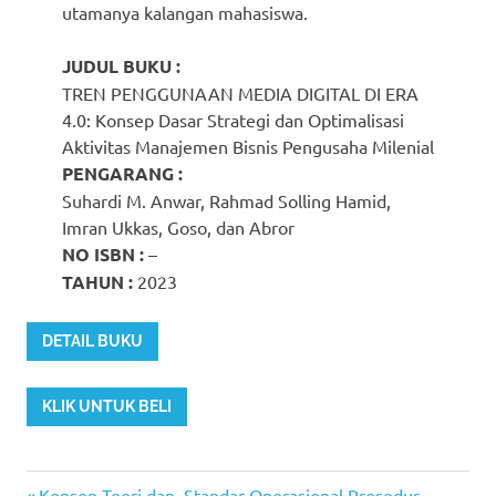
utamanya kalangan mahasiswa.
JUDUL BUKU :
TREN PENGGUNAAN MEDIA DIGITAL DI ERA
4.0: Konsep Dasar Strategi dan Optimalisasi
Aktivitas Manajemen Bisnis Pengusaha Milenial
PENGARANG :
Suhardi M. Anwar, Rahmad Solling Hamid,
Imran Ukkas, Goso, dan Abror
NO ISBN :
–
TAHUN :
2023
DETAIL BUKU
KLIK UNTUK BELI
Previous
Konsep Teori dan Standar Operasional Prosedur