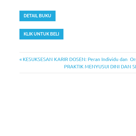
DETAIL BUKU
KLIK UNTUK BELI
Previous
Post
KESUKSESAN KARIR DOSEN: Peran Individu dan Org
Post:
Next
PRAKTIK MENYUSUI DINI DAN SEL
navigation
Post: