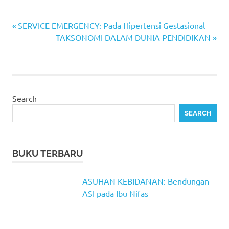
Previous
Post
SERVICE EMERGENCY: Pada Hipertensi Gestasional
Post:
Next
TAKSONOMI DALAM DUNIA PENDIDIKAN
navigation
Post:
Search
SEARCH
BUKU TERBARU
ASUHAN KEBIDANAN: Bendungan
ASI pada Ibu Nifas