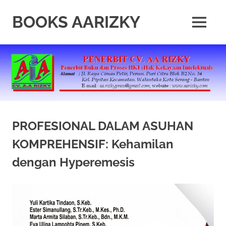
Skip
to
BOOKS AARIZKY
MENU
content
Penerbit
Buku
Berkualitas
PROFESIONAL DALAM ASUHAN
KOMPREHENSIF: Kehamilan
dengan Hyperemesis