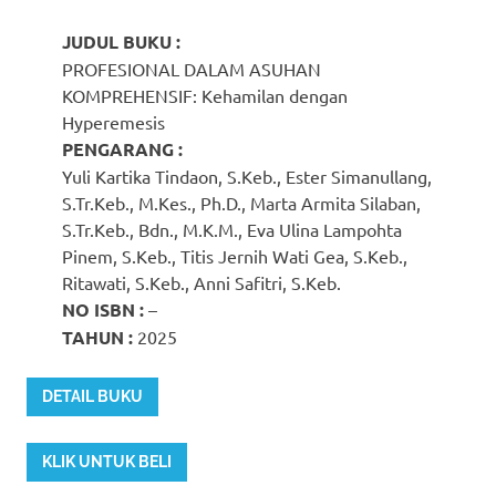
JUDUL BUKU :
PROFESIONAL DALAM ASUHAN
KOMPREHENSIF: Kehamilan dengan
Hyperemesis
PENGARANG :
Yuli Kartika Tindaon, S.Keb., Ester Simanullang,
S.Tr.Keb., M.Kes., Ph.D., Marta Armita Silaban,
S.Tr.Keb., Bdn., M.K.M., Eva Ulina Lampohta
Pinem, S.Keb., Titis Jernih Wati Gea, S.Keb.,
Ritawati, S.Keb., Anni Safitri, S.Keb.
NO ISBN :
–
TAHUN :
2025
DETAIL BUKU
KLIK UNTUK BELI