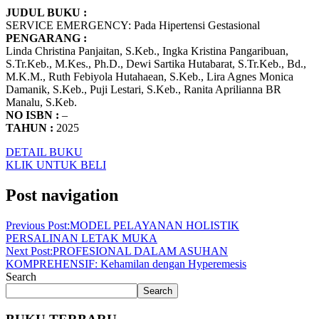
JUDUL BUKU :
SERVICE EMERGENCY: Pada Hipertensi Gestasional
PENGARANG :
Linda Christina Panjaitan, S.Keb., Ingka Kristina Pangaribuan,
S.Tr.Keb., M.Kes., Ph.D., Dewi Sartika Hutabarat, S.Tr.Keb., Bd.,
M.K.M., Ruth Febiyola Hutahaean, S.Keb., Lira Agnes Monica
Damanik, S.Keb., Puji Lestari, S.Keb., Ranita Aprilianna BR
Manalu, S.Keb.
NO ISBN :
–
TAHUN :
2025
DETAIL BUKU
KLIK UNTUK BELI
Post navigation
Previous Post:
MODEL PELAYANAN HOLISTIK
PERSALINAN LETAK MUKA
Next Post:
PROFESIONAL DALAM ASUHAN
KOMPREHENSIF: Kehamilan dengan Hyperemesis
Search
Search