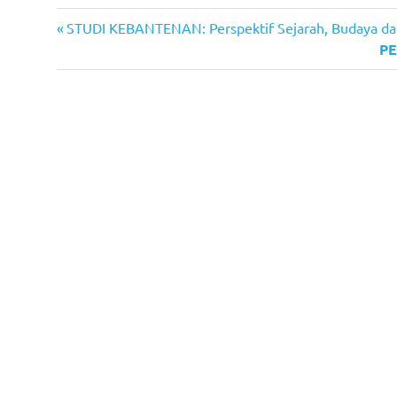
Previous
Post
STUDI KEBANTENAN: Perspektif Sejarah, Budaya dan
Post:
Ne
PE
navigation
Po