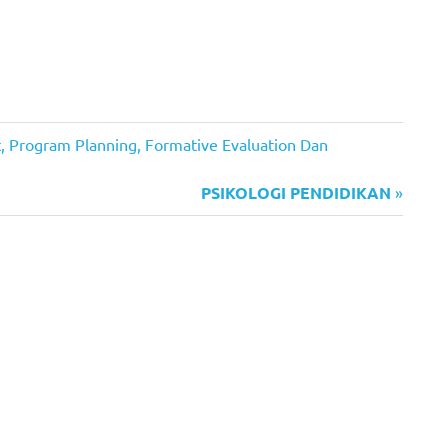
rogram Planning, Formative Evaluation Dan
Next
PSIKOLOGI PENDIDIKAN
Post: