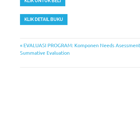
KLIK UNTUK BELI
KLIK DETAIL BUKU
Previous
Post
EVALUASI PROGRAM: Komponen Needs Asessment, P
Post:
Summative Evaluation
navigation